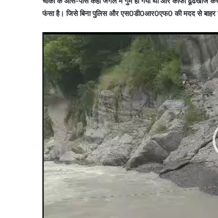
चौकी के आस-पास कहीं जंगल में गुम हो गया था और काफी ढूंढखोज करत
फंसा है। जिसे बिना पुलिस और एस0डी0आर0एफ0 की मदद से बाहर न
Video
Player