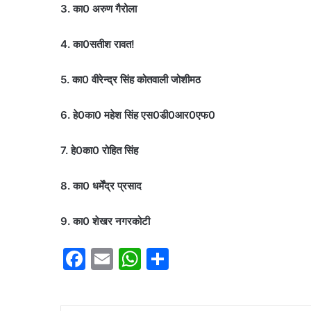
3. का0 अरुण गैरोला
4. का0सतीश रावत!
5. का0 वीरेन्द्र सिंह कोतवाली जोशीमठ
6. हे0का0 महेश सिंह एस0डी0आर0एफ0
7. हे0का0 रोहित सिंह
8. का0 धर्मेंद्र प्रसाद
9. का0 शेखर नगरकोटी
F
E
W
S
a
m
h
h
c
ai
at
ar