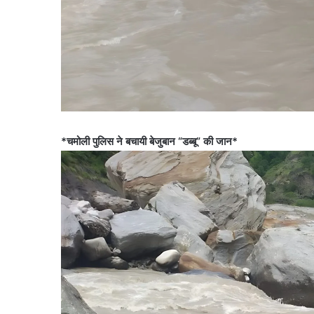
*चमोली पुलिस ने बचायी बेजुबान “डब्बू” की जान*