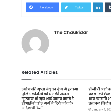
e
l
s
e
LinkedIn
Facebook
Twitter
b
A
o
p
o
p
The Chaukidar
k
Related Articles
उद्योगपति गुप्ता बंधु का कुंभ में हंगामा
डीजीपी अशोक
पुलिसकर्मियों को धमकी संजय
घटना को लेकर 
गुंज्याल भी मुझे भाई साहब कहते हैं
थाने के रात्रि
डीआईजी नीरू गर्ग ने दिये जाँच के
तत्काल निलंबन
आदेश:वीडियों
January 1, 20