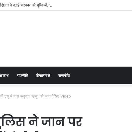
दोलन ने बढ़ाई सरकार की मुश्किलें, छात्रों ने किया विधानसभा घेराव का ऐलान
अपराध
राजनीति
हिमालय से
राजनीति
ापू में फंसे बेजुबान “डब्बू” की जान देखिए Video
ुलिस ने जान पर