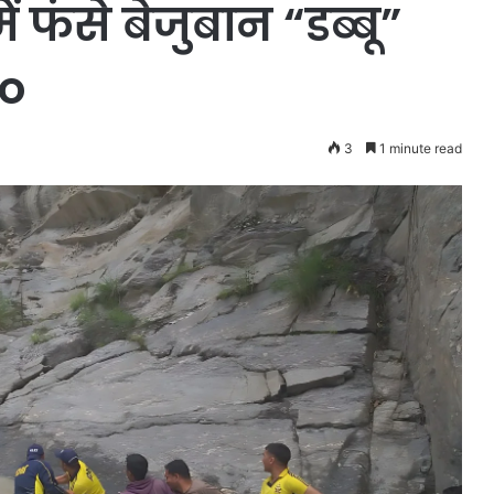
 फंसे बेजुबान “डब्बू”
eo
3
1 minute read