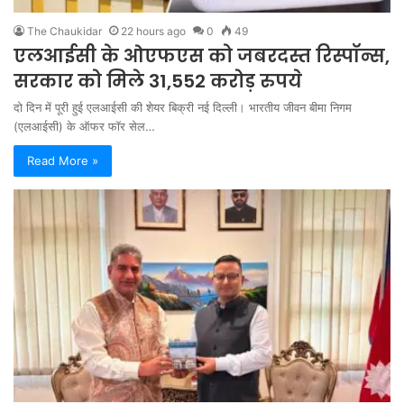
The Chaukidar
22 hours ago
0
49
एलआईसी के ओएफएस को जबरदस्त रिस्पॉन्स,
सरकार को मिले 31,552 करोड़ रुपये
दो दिन में पूरी हुई एलआईसी की शेयर बिक्री नई दिल्ली। भारतीय जीवन बीमा निगम
(एलआईसी) के ऑफर फॉर सेल…
Read More »