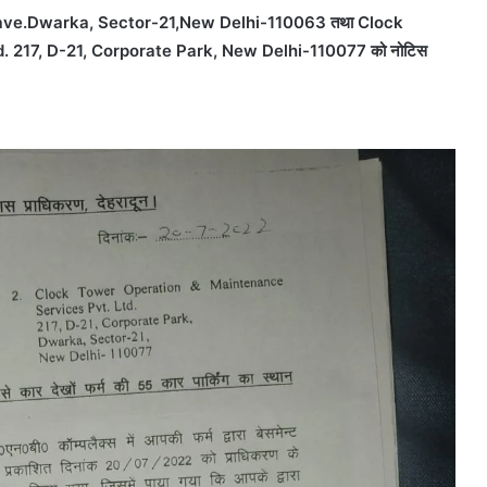
lave.Dwarka, Sector-21,New Delhi-110063 तथा Clock
 217, D-21, Corporate Park, New Delhi-110077 को नोटिस