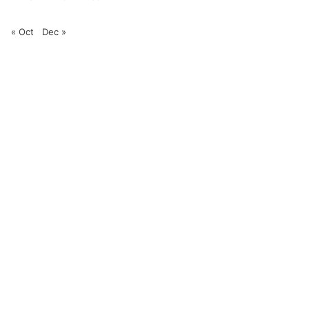
« Oct
Dec »