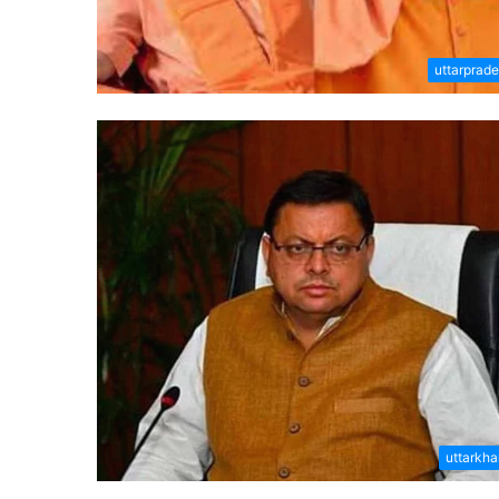
uttarprad
uttarkh