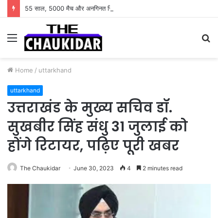
55 साल, 5000 मैच और अनगिनत रिकॉर्ड… जानिए कैसे बदलता गया पुरुष वनडे क्रिकेट का रोमांच
Menu
S
fo
Home
/
uttarkhand
uttarkhand
उत्तराखंड के मुख्य सचिव डॉ.
सुखबीर सिंह संधु 31 जुलाई को
होंगे रिटायर, पढ़िए पूरी खबर
The Chaukidar
June 30, 2023
4
2 minutes read