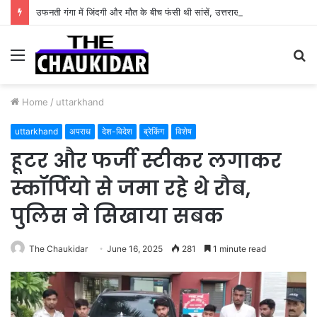
उफनती गंगा में जिंदगी और मौत के बीच फंसी थी सांसें, उत्तराखंड पुलिस के जांबाजों ने बचाई कांवड़िए की जान
Menu
S
fo
Home
/
uttarkhand
uttarkhand
अपराध
देश-विदेश
ब्रेकिंग
विशेष
हूटर और फर्जी स्टीकर लगाकर
स्कॉर्पियो से जमा रहे थे रौब,
पुलिस ने सिखाया सबक
The Chaukidar
June 16, 2025
281
1 minute read