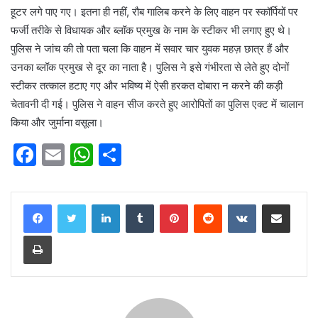
हूटर लगे पाए गए। इतना ही नहीं, रौब गालिब करने के लिए वाहन पर स्कॉर्पियों पर
फर्जी तरीके से विधायक और ब्लॉक प्रमुख के नाम के स्टीकर भी लगाए हुए थे।
पुलिस ने जांच की तो पता चला कि वाहन में सवार चार युवक महज़ छात्र हैं और
उनका ब्लॉक प्रमुख से दूर का नाता है। पुलिस ने इसे गंभीरता से लेते हुए दोनों
स्टीकर तत्काल हटाए गए और भविष्य में ऐसी हरकत दोबारा न करने की कड़ी
चेतावनी दी गई। पुलिस ने वाहन सीज करते हुए आरोपितों का पुलिस एक्ट में चालान
किया और जुर्माना वसूला।
F
E
W
S
a
m
h
h
c
ai
at
ar
LinkedIn
Tumblr
Pinterest
Reddit
VKontakte
Share via Email
e
l
s
e
Print
b
A
o
p
o
p
k