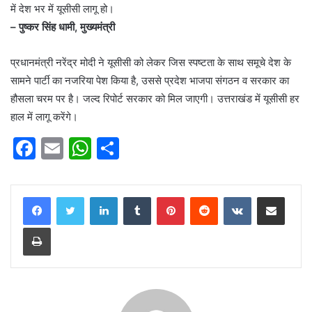
में देश भर में यूसीसी लागू हो।
– पुष्कर सिंह धामी, मुख्यमंत्री
प्रधानमंत्री नरेंद्र मोदी ने यूसीसी को लेकर जिस स्पष्टता के साथ समूचे देश के
सामने पार्टी का नजरिया पेश किया है, उससे प्रदेश भाजपा संगठन व सरकार का
हौसला चरम पर है। जल्द रिपोर्ट सरकार को मिल जाएगी। उत्तराखंड में यूसीसी हर
हाल में लागू करेंगे।
F
E
W
S
a
m
h
h
c
ai
at
ar
LinkedIn
Tumblr
Pinterest
Reddit
VKontakte
Share via Email
e
l
s
e
Print
b
A
o
p
o
p
k