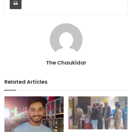
b
A
o
p
o
p
k
The Chaukidar
Related Articles