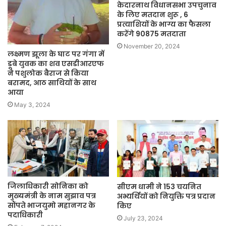
केदारनाथ विधानसभा उपचुनाव
के ल‍िए मतदान शुरू , 6
प्रत्याशियों के भाग्य का फैसला
करेंगे 90875 मतदाता
November 20, 2024
लक्ष्मण झूला के घाट पर गंगा में
डूबे युवक का शव एसडीआरएफ
ने पशुलोक बैराज से किया
बरामद, आठ साथियों के साथ
आया
May 3, 2024
जिलाधिकारी सोनिका को
सीएम धामी ने 153 चयनित
मुख्यमंत्री के नाम सुझाव पत्र
अभ्यर्थियों को नियुक्ति पत्र प्रदान
सौंपते भाजयुमो महानगर के
किए
पदाधिकारी
July 23, 2024