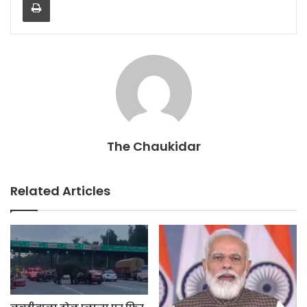
b
A
o
p
o
p
k
The Chaukidar
Related Articles