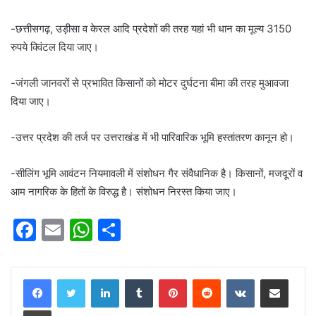
-छत्तीसगढ़, उड़ीसा व केरल आदि प्रदेशों की तरह यहां भी धान का मूल्य 3150
रुपये क्विंटल दिया जाए।
-जंगली जानवरों से प्रभावित किसानों को मोटर दुर्घटना बीमा की तरह मुआवजा
दिया जाए।
-उत्तर प्रदेश की तर्ज पर उत्तराखंड में भी पारिवारिक भूमि हस्तांतरण कानून हो।
-सीलिंग भूमि आवंटन नियमावली में संशोधन गैर संवैधानिक है। किसानों, मजदूरों व
आम नागरिक के हितों के विरुद्ध है। संशोधन निरस्त किया जाए।
F
E
W
S
a
m
h
h
c
ai
at
ar
LinkedIn
Tumblr
Pinterest
Reddit
VKontakte
Share via Email
e
l
s
e
Print