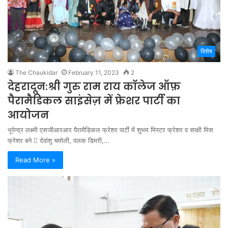
विशेष
The Chaukidar
February 11, 2023
2
देहरादून:श्री गुरु राम राय काॅलेज ऑफ़
पैरामैडिकल साइंसेज़ में फ्रेशर पार्टी का
आयोजन
भूपेन्द्र लक्ष्मी एसजीआरआर पैरामैडिकल फ्रेशर पार्टी में शुभम मिस्टर फ्रेशर व साक्षी मिस
फ्रेशर बने  देवांशु चमोली, पलक डिमरी,…
Read More »