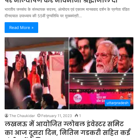
पर माल्यार्पण कर भावभीनी श्रद्धांजलि दी
भारतीय जनसंघ के संस्थापक सदस्य, अंत्योदय एवं एकात्म मानववाद दर्शन के प्रणेता पंडित
दीनदयाल उपाध्याय की 55वीं पुण्यतिथि पर मुख्यमंत्री…
Read More »
uttarpradesh
The Chaukidar
February 11, 2023
1
लखनऊ में आयोजित ग्लोबल इंवेस्टर समिट
का आज दूसरा दिन, नितिन गडकरी सहित कई