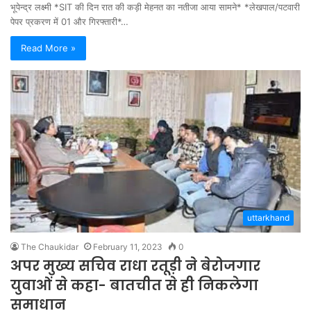
भूपेन्द्र लक्ष्मी *SIT की दिन रात की कड़ी मेहनत का नतीजा आया सामने* *लेखपाल/पटवारी
पेपर प्रकरण में 01 और गिरफ्तारी*…
Read More »
uttarkhand
The Chaukidar
February 11, 2023
0
अपर मुख्य सचिव राधा रतूड़ी ने बेरोजगार
युवाओं से कहा- बातचीत से ही निकलेगा
समाधान