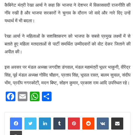
कैबिनेट मंत्री रेखा आर्या ने कहा कि भाजपा ने देशभर में विकासवादी राजनीति की
नींव रखी है और भाजपा सरकारों ने चुनाव के दौरान जो वादे और नारे दिए उन्हें
यथार्थ में भी बदला।
रेखा आर्या ने महिलाओं के सशक्तिकरण को भाजपा के सबसे प्रमुख लक्ष्यों में से
बताते हुए महिला मतदाताओं से पार्टी समर्थित उम्मीदवारों को वोट देकर जिताने की
अपील की।
इस अवसर पर मंडल अध्यक्ष जगदीश डंगवाल, मंडल महामंत्री भूधर भाकुनी, वीरेंद्र
सिंह, पूर्व मंडल अध्यक्ष गोविंद चौहान, प्रताप सिंह, भूपाल रावत, बालम सुयाल, संदीप
भीम, प्रदीप नगरकोटी, मदन बिष्ट, सोहन कुमार, प्रकाश राम आदि उपस्थित रहे।
F
E
W
S
a
m
h
h
c
ai
at
ar
LinkedIn
Tumblr
Pinterest
Reddit
VKontakte
Share via Email
e
l
s
e
Print
b
A