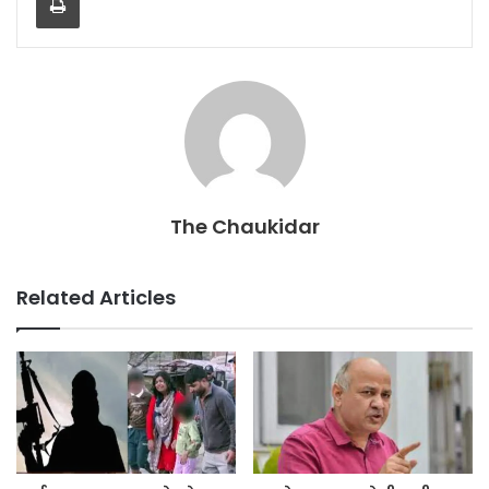
o
p
o
p
k
The Chaukidar
Related Articles