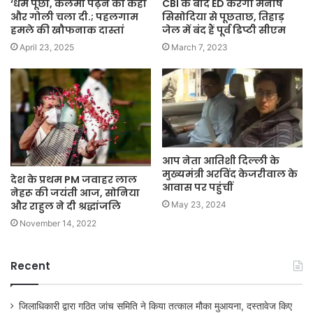
‘धर्म पूछा, कलमा पढ़ने को कहा
CBI के बाद ED करेगी मनीष
और गोली चला दी.; पहलगाम
सिसोदिया से पूछताछ, तिहाड़
हमले की खौफनाक दास्तां
जेल में बंद हैं पूर्व डिप्टी सीएम
April 23, 2025
March 7, 2023
आप नेता आतिशी दिल्ली के
मुख्यमंत्री अरविंद केजरीवाल के
देश के प्रथम PM जवाहर लाल
आवास पर पहुंचीं
नेहरू की जयंती आज, सोनिया
और राहुल ने दी श्रद्धांजलि
May 23, 2024
November 14, 2022
Recent
जिलाधिकारी द्वारा गठित जांच समिति ने किया तत्काल मौका मुआयना, दस्तावेज किए