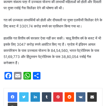
कल्याण संकल्प पत्र में उज्ज्वला योजना की लाभार्थी महिलाओं को होली और दिवाली
पर मुफ्त रसोई गैस सिलेंडर देने की घोषणा की थी।
गत वर्ष उज्ज्वला लाभार्थियों को होली और दीपावली पर मुफ्त एलपीजी सिलेंडर देने के
लिए बजट में 3301.74 करोड़ रुपये का प्रविधान किया गया था।
हालांकि गत वित्तीय वर्ष सरकार ऐसा नहीं कर सकी। चालू वित्तीय वर्ष के बजट में भी
इसके लिए 3047 करोड़ रुपये आवंटित किए गए हैं। प्रदेश में इंडियन आयल
कारपोरेशन के पास उज्ज्वला योजना के 84,54,560, भारत पेट्रोलियम के पास
51,69,773 और हिंदुस्तान पेट्रोलियम के पास 38,80,054 रसोई गैस
कनेक्शन हैं।
F
E
W
S
a
m
h
h
c
ai
at
ar
LinkedIn
Tumblr
Pinterest
Reddit
VKontakte
Share via Email
e
l
s
e
Print
b
A