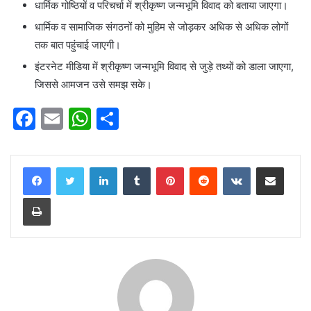
धार्मिक गोष्ठियों व परिचर्चा में श्रीकृष्ण जन्मभूमि विवाद को बताया जाएगा।
धार्मिक व सामाजिक संगठनों को मुहिम से जोड़कर अधिक से अधिक लोगों
तक बात पहुंचाई जाएगी।
इंटरनेट मीडिया में श्रीकृष्ण जन्मभूमि विवाद से जुड़े तथ्यों को डाला जाएगा,
जिससे आमजन उसे समझ सके।
F
E
W
S
a
m
h
h
c
ai
at
ar
LinkedIn
Tumblr
Pinterest
Reddit
VKontakte
Share via Email
e
l
s
e
Print
b
A
o
p
o
p
k