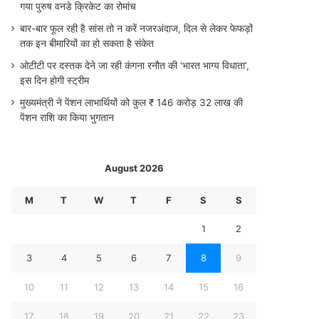
गया पुरुष वनडे क्रिकेट का रोमांच
बार-बार फूल रही है सांस तो न करें नजरअंदाज, दिल से लेकर फेफड़ों
तक इन बीमारियों का हो सकता है संकेत
ओटीटी पर दस्तक देने जा रही कंगना रनौत की ‘भारत भाग्य विधाता’,
इस दिन होगी स्ट्रीम
मुख्यमंत्री ने पेंशन लाभार्थियों को कुल ₹ 146 करोड़ 32 लाख की
पेंशन राशि का किया भुगतान
August 2026
M
T
W
T
F
S
S
1
2
3
4
5
6
7
8
9
10
11
12
13
14
15
16
17
18
19
20
21
22
23