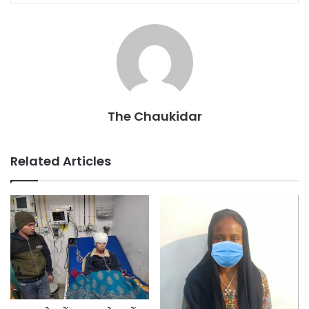
o
p
k
The Chaukidar
Related Articles