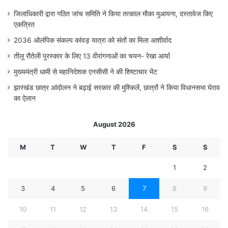
जिलाधिकारी द्वारा गठित जांच समिति ने किया तत्काल मौका मुआयना, दस्तावेज किए
एकत्रित
2036 ओलंपिक संकल्प कांवड़ यात्रा को संतों का मिला आशीर्वाद
तीलू रौतेली पुरस्कार के लिए 13 वीरांगनाओं का चयन- रेखा आर्या
मुख्यमंत्री धामी से महानिदेशक एनसीसी ने की शिष्टाचार भेंट
झारखंड छात्र आंदोलन ने बढ़ाई सरकार की मुश्किलें, छात्रों ने किया विधानसभा घेराव
का ऐलान
August 2026
M
T
W
T
F
S
S
1
2
3
4
5
6
7
8
9
10
11
12
13
14
15
16