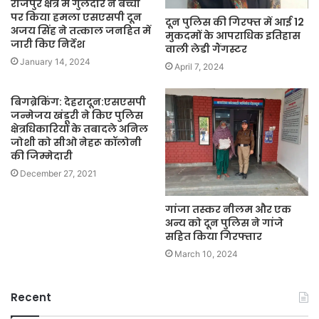
राजपुर क्षेत्र में गुलदार ने बच्चों
पर किया हमला एसएसपी दून
दून पुलिस की गिरफ्त में आई 12
अजय सिंह ने तत्काल जनहित में
मुकदमों के आपराधिक इतिहास
जारी किए निर्देश
वाली लेडी गैंगस्टर
January 14, 2024
April 7, 2024
बिगब्रेकिंग: देहरादून:एसएसपी
जन्मेजय खंडूरी ने किए पुलिस
क्षेत्रधिकारियों के तबादले अनिल
जोशी को सीओ नेहरू कॉलोनी
की जिम्मेदारी
December 27, 2021
गांजा तस्कर नीलम और एक
अन्य को दून पुलिस ने गांजे
सहित किया गिरफ्तार
March 10, 2024
Recent