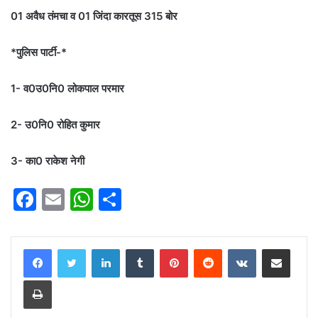
01 अवैध तंमचा व 01 जिंदा कारतूस 315 बोर
*पुलिस पार्टी-*
1- व0उ0नि0 लोकपाल परमार
2- उ0नि0 रोहित कुमार
3- का0 राकेश नेगी
F
E
W
S
a
m
h
h
c
ai
at
ar
LinkedIn
Tumblr
Pinterest
Reddit
VKontakte
Share via Email
e
l
s
e
Print
b
A
o
p