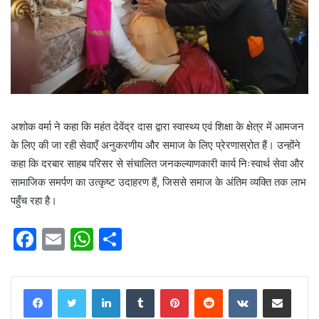
अशोक वर्मा ने कहा कि महंत देवेंद्र दास द्वारा स्वास्थ्य एवं शिक्षा के क्षेत्र में आमजन
के लिए की जा रही सेवाएँ अनुकरणीय और समाज के लिए प्रेरणास्रोत हैं। उन्होंने
कहा कि दरबार साहब परिसर से संचालित जनकल्याणकारी कार्य निःस्वार्थ सेवा और
सामाजिक समर्पण का उत्कृष्ट उदाहरण हैं, जिससे समाज के अंतिम व्यक्ति तक लाभ
पहुँच रहा है।
F
E
W
S
a
m
h
h
c
ai
at
ar
LinkedIn
Tumblr
Pinterest
Reddit
VKontakte
Share via Email
e
l
s
e