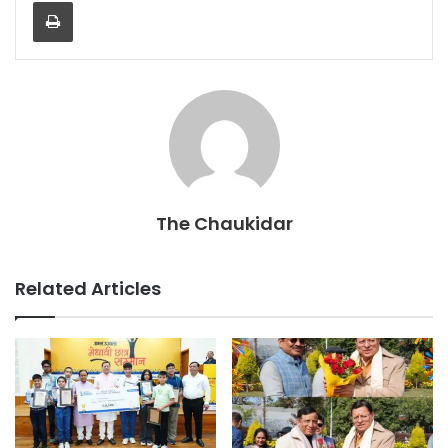
Print
b
A
o
p
o
p
k
The Chaukidar
Related Articles