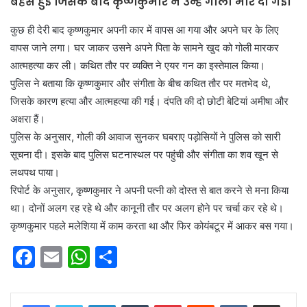
बहस हुई जिसके बाद कृष्णकुमार ने उन्हें गोली मार दी गई।
कुछ ही देरी बाद कृष्णकुमार अपनी कार में वापस आ गया और अपने घर के लिए
वापस जाने लगा। घर जाकर उसने अपने पिता के सामने खुद को गोली मारकर
आत्महत्या कर ली। कथित तौर पर व्यक्ति ने एयर गन का इस्तेमाल किया।
पुलिस ने बताया कि कृष्णकुमार और संगीता के बीच कथित तौर पर मतभेद थे,
जिसके कारण हत्या और आत्महत्या की गई। दंपति की दो छोटी बेटियां अमीषा और
अक्षरा हैं।
पुलिस के अनुसार, गोली की आवाज सुनकर घबराए पड़ोसियों ने पुलिस को सारी
सूचना दी। इसके बाद पुलिस घटनास्थल पर पहुंची और संगीता का शव खून से
लथपथ पाया।
रिपोर्ट के अनुसार, कृष्णकुमार ने अपनी पत्नी को दोस्त से बात करने से मना किया
था। दोनों अलग रह रहे थे और कानूनी तौर पर अलग होने पर चर्चा कर रहे थे।
कृष्णकुमार पहले मलेशिया में काम करता था और फिर कोयंबटूर में आकर बस गया।
F
E
W
S
a
m
h
h
c
ai
at
ar
LinkedIn
Tumblr
Pinterest
Reddit
VKontakte
Share via Email